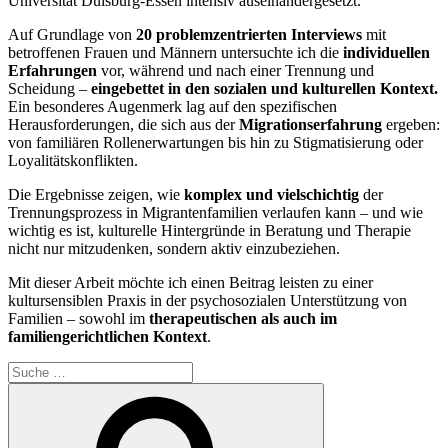
Universität Duisburg-Essen intensiv auseinandergesetzt.
Auf Grundlage von
20 problemzentrierten Interviews
mit
betroffenen Frauen und Männern untersuchte ich die
individuellen
Erfahrungen
vor, während und nach einer Trennung und
Scheidung –
eingebettet in den sozialen und kulturellen Kontext.
Ein besonderes Augenmerk lag auf den spezifischen
Herausforderungen, die sich aus der
Migrationserfahrung
ergeben:
von familiären Rollenerwartungen bis hin zu Stigmatisierung oder
Loyalitätskonflikten.
Die Ergebnisse zeigen, wie
komplex und vielschichtig
der
Trennungsprozess in Migrantenfamilien verlaufen kann – und wie
wichtig es ist, kulturelle Hintergründe in Beratung und Therapie
nicht nur mitzudenken, sondern aktiv einzubeziehen.
Mit dieser Arbeit möchte ich einen Beitrag leisten zu einer
kultursensiblen Praxis in der psychosozialen Unterstützung von
Familien – sowohl im
therapeutischen als auch im
familiengerichtlichen Kontext
.
Suche
nach:
Suchen