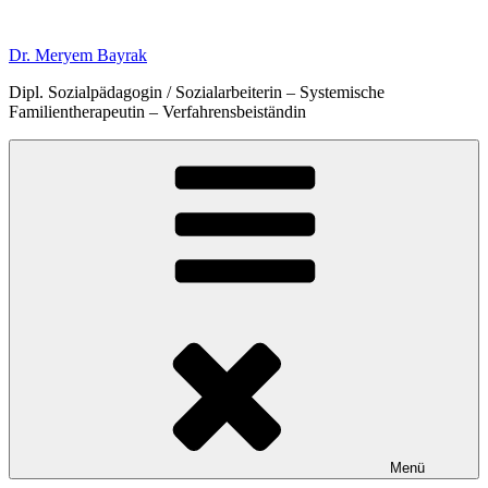
Zum
Inhalt
Dr. Meryem Bayrak
springen
Dipl. Sozialpädagogin / Sozialarbeiterin – Systemische
Familientherapeutin – Verfahrensbeiständin
Menü